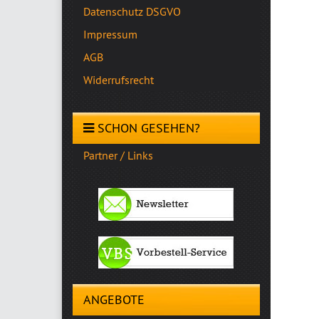
Datenschutz DSGVO
Impressum
AGB
Widerrufsrecht
SCHON GESEHEN?
Partner / Links
ANGEBOTE