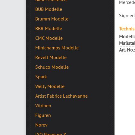
Mercede
BUB Modelle
Signier
Brumm Modelle
BBR Modelle
Technis
Modell:
CMC Modelle
Maßsta
Minichamps Modelle
Art.-No.:
Revell Modelle
Schuco Modelle
Spark
Welly Modelle
Artist Fabrice Lachavanne
Vitrinen
Figuren
Norev
IXO Premium X