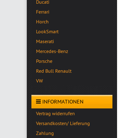
Ducati
Ferrari
Horch
LookSmart
Maserati
Mercedes-Benz
Porsche
Red Bull Renault
VW
INFORMATIONEN
Vertrag widerrufen
Versandkosten/ Lieferung
Zahlung