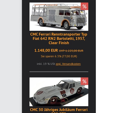
%
CMC Ferrari Renntransporter Typ
Fiat 642 RN2 Bartoletti, 1957,
Clear Finish
1.148,00 EUR
UVP 1.225,00 EUR
Sie sparen 6.3% (77,00 EUR)
inkl. 19 % USt
zzgl. Versandkosten
%
CMC 30 Jähriges Jubiläum Ferrari