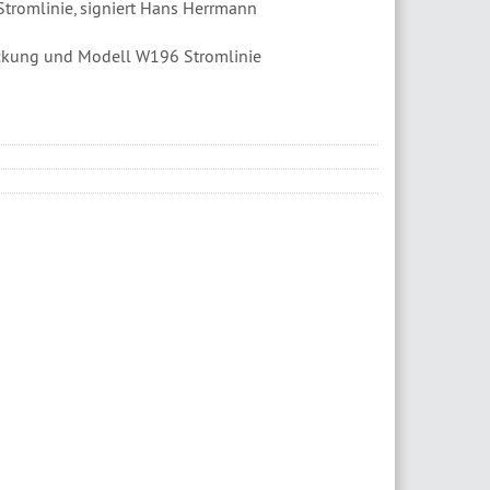
tromlinie, signiert Hans Herrmann
ackung und Modell W196 Stromlinie