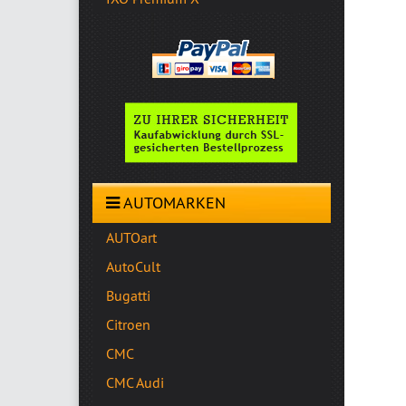
AUTOMARKEN
AUTOart
AutoCult
Bugatti
Citroen
CMC
CMC Audi