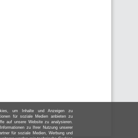
kies, um Inhalte und Anzeigen zu
ktionen für soziale Medien anbieten zu
ffe auf unsere Website zu analysieren.
nformationen zu Ihrer Nutzung unserer
rtner für soziale Medien, Werbung und