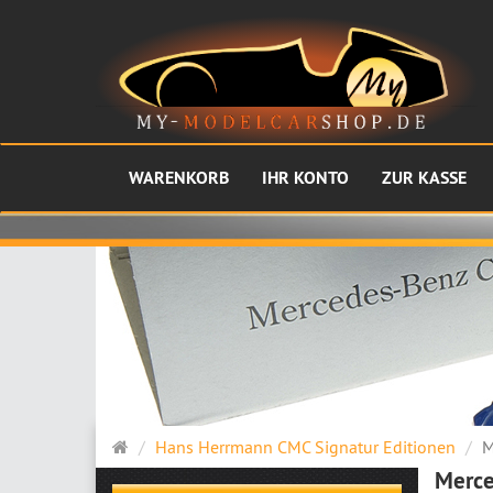
WARENKORB
IHR KONTO
ZUR KASSE
Startseite
Hans Herrmann CMC Signatur Editionen
M
Merce