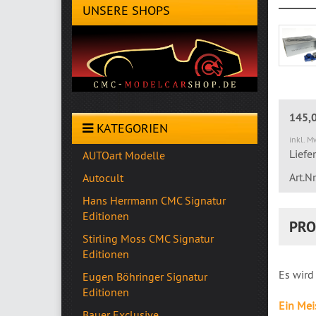
UNSERE SHOPS
145,
KATEGORIEN
inkl. M
Liefe
AUTOart Modelle
Art.
Autocult
Hans Herrmann CMC Signatur
Editionen
PRO
Stirling Moss CMC Signatur
Editionen
Es wird
Eugen Böhringer Signatur
Editionen
Ein Mei
Bauer Exclusive